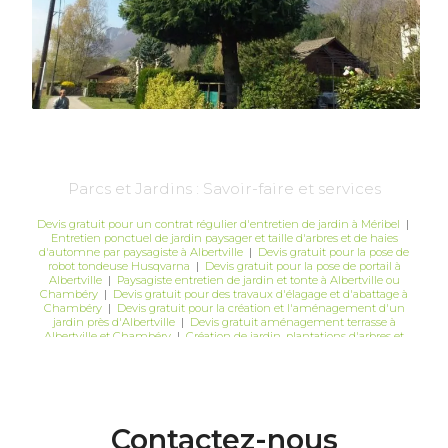
Parcs et Jardins : Savoir-faire et services
Devis gratuit pour un contrat régulier d'entretien de jardin à Méribel
|
Entretien ponctuel de jardin paysager et taille d'arbres et de haies
d'automne par paysagiste à Albertville
|
Devis gratuit pour la pose de
robot tondeuse Husqvarna
|
Devis gratuit pour la pose de portail à
Albertville
|
Paysagiste entretien de jardin et tonte à Albertville ou
Chambéry
|
Devis gratuit pour des travaux d'élagage et d'abattage à
Chambéry
|
Devis gratuit pour la création et l'aménagement d'un
jardin près d'Albertville
|
Devis gratuit aménagement terrasse à
Albertville et Chambéry
|
Création de jardin, plantations d'arbres et
création de massifs à Albertville
|
Devis gratuit pour la pose de grillage
rigide avec occultants à Albertville
Contactez-nous