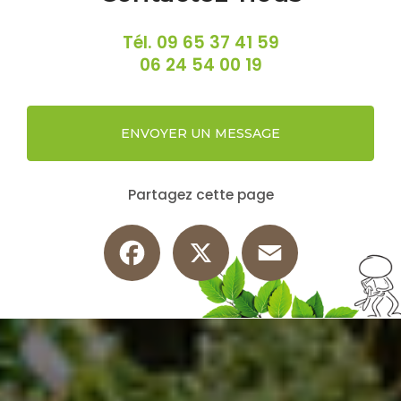
Tél.
09 65 37 41 59
06 24 54 00 19
ENVOYER UN MESSAGE
Partagez cette page
Facebook
X
Email