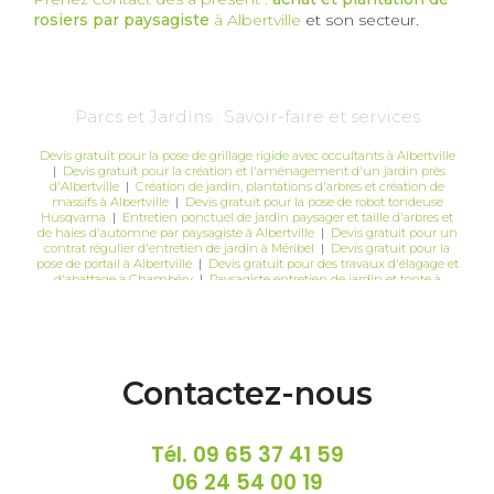
rosiers par paysagiste
à Albertville
et son secteur.
Parcs et Jardins : Savoir-faire et services
Devis gratuit pour la pose de grillage rigide avec occultants à Albertville
|
Devis gratuit pour la création et l'aménagement d'un jardin près
d'Albertville
|
Création de jardin, plantations d'arbres et création de
massifs à Albertville
|
Devis gratuit pour la pose de robot tondeuse
Husqvarna
|
Entretien ponctuel de jardin paysager et taille d'arbres et
de haies d'automne par paysagiste à Albertville
|
Devis gratuit pour un
contrat régulier d'entretien de jardin à Méribel
|
Devis gratuit pour la
pose de portail à Albertville
|
Devis gratuit pour des travaux d'élagage et
d'abattage à Chambéry
|
Paysagiste entretien de jardin et tonte à
Albertville ou Chambéry
|
Devis gratuit aménagement terrasse à
Albertville et Chambéry
Contactez-nous
Tél.
09 65 37 41 59
06 24 54 00 19