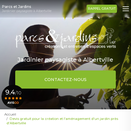
Aller
Parcs et Jardins
au
RAPPEL GRATUIT
Jardinier paysagiste à Albertville
contenu
principal
Jardinier paysagiste à Albertville
CONTACTEZ-NOUS
9.4
/10
Voir le certificat
Accueil
Devis gratuit pour la création et l'aménagement d'un jardin près
d'Albertville