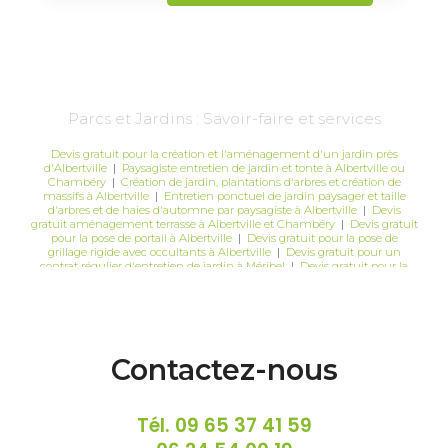
Parcs et Jardins : Savoir-faire et services
Devis gratuit pour la création et l'aménagement d'un jardin près
d'Albertville
|
Paysagiste entretien de jardin et tonte à Albertville ou
Chambéry
|
Création de jardin, plantations d'arbres et création de
massifs à Albertville
|
Entretien ponctuel de jardin paysager et taille
d'arbres et de haies d'automne par paysagiste à Albertville
|
Devis
gratuit aménagement terrasse à Albertville et Chambéry
|
Devis gratuit
pour la pose de portail à Albertville
|
Devis gratuit pour la pose de
grillage rigide avec occultants à Albertville
|
Devis gratuit pour un
contrat régulier d'entretien de jardin à Méribel
|
Devis gratuit pour la
pose de robot tondeuse Husqvarna
|
Devis gratuit pour des travaux
d'élagage et d'abattage à Chambéry
Contactez-nous
Tél.
09 65 37 41 59