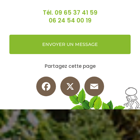
Tél.
09 65 37 41 59
06 24 54 00 19
ENVOYER UN MESSAGE
Partagez cette page
Facebook
X
Email