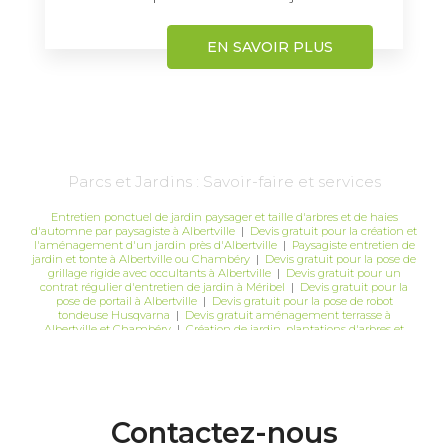
EN SAVOIR PLUS
Parcs et Jardins : Savoir-faire et services
Entretien ponctuel de jardin paysager et taille d'arbres et de haies
d'automne par paysagiste à Albertville
|
Devis gratuit pour la création et
l'aménagement d'un jardin près d'Albertville
|
Paysagiste entretien de
jardin et tonte à Albertville ou Chambéry
|
Devis gratuit pour la pose de
grillage rigide avec occultants à Albertville
|
Devis gratuit pour un
contrat régulier d'entretien de jardin à Méribel
|
Devis gratuit pour la
pose de portail à Albertville
|
Devis gratuit pour la pose de robot
tondeuse Husqvarna
|
Devis gratuit aménagement terrasse à
Albertville et Chambéry
|
Création de jardin, plantations d'arbres et
création de massifs à Albertville
|
Devis gratuit pour des travaux
d'élagage et d'abattage à Chambéry
Contactez-nous