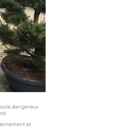
-poule dangereux
té.
pleinement et