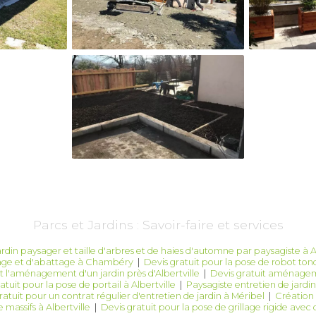
Parcs et Jardins : Savoir-faire et services
rdin paysager et taille d'arbres et de haies d'automne par paysagiste à Al
gage et d'abattage à Chambéry
|
Devis gratuit pour la pose de robot t
et l'aménagement d'un jardin près d'Albertville
|
Devis gratuit aménageme
atuit pour la pose de portail à Albertville
|
Paysagiste entretien de jardin
ratuit pour un contrat régulier d'entretien de jardin à Méribel
|
Création 
 massifs à Albertville
|
Devis gratuit pour la pose de grillage rigide avec 