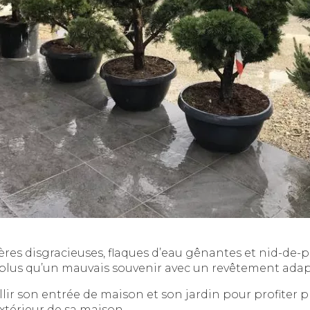
ères disgracieuses, flaques d’eau gênantes et nid-de
 plus qu’un mauvais souvenir avec un revêtement adap
ir son entrée de maison et son jardin pour profiter 
xtérieur de sa maison.