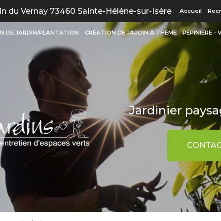
Navigation
n du Vernay 73460 Sainte-Hélène-sur-Isère
Accueil
Rec
N DE JARDIN/PLANTATION
CRÉATION DE JARDIN À THÈME
PÉPINIÈRE -
Jardinier paysag
CONTAC