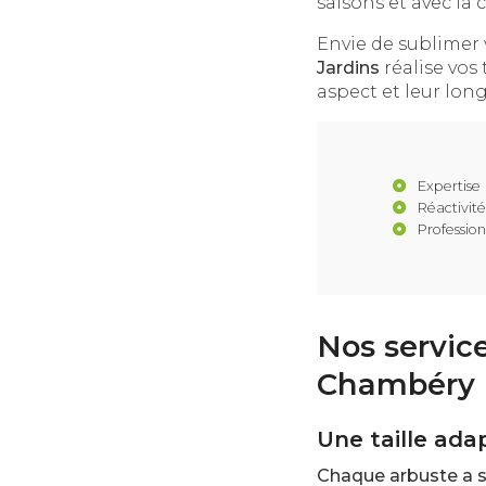
saisons et avec la
Envie de sublimer v
Jardins
réalise vos 
aspect et leur long
Expertise
Réactivité
Professio
Nos service
Chambéry
Une taille ada
Chaque arbuste
a 