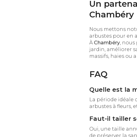
Un partena
Chambéry
Nous mettons notre
arbustes pour en as
À
Chambéry
, nous
jardin, améliorer s
massifs, haies ou a
FAQ
Quelle est la m
La période idéale d
arbustes à fleurs, 
Faut-il taille
Oui, une taille an
de préserver la san