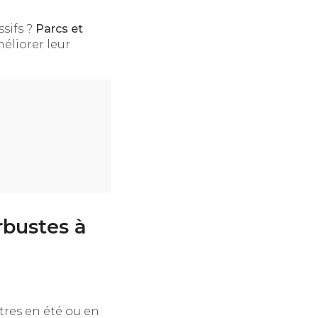
ssifs ?
Parcs et
méliorer leur
arbustes à
utres en été ou en