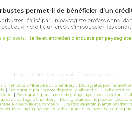
arbustes permet-il de bénéficier d’un crédi
es arbustes réalisé par un paysagiste professionnel dan
 peut ouvrir droit à un crédit d’impôt, selon les condi
 à présent :
taille et entretien d'arbuste par paysagiste
Parcs et Jardins : Savoir-faire et services
jardin et tonte à Albertville ou Chambéry
|
Devis gratuit pour la créati
lle
|
Devis gratuit pour la pose de portail à Albertville
|
Devis gratuit pou
Méribel
|
Devis gratuit pour la pose de grillage rigide avec occultants à Al
gage et d'abattage à Chambéry
|
Devis gratuit pour la pose de robot t
rasse à Albertville et Chambéry
|
Création de jardin, plantations d'arbr
ponctuel de jardin paysager et taille d'arbres et de haies d'automne par 