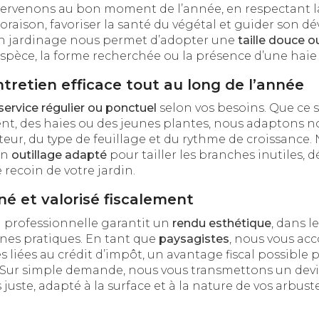
ervenons au bon moment de l’année, en respectant la
floraison, favoriser la santé du végétal et guider son 
n jardinage nous permet d’adopter une
taille douce
o
espèce, la forme recherchée ou la présence d’une haie
ntretien efficace tout au long de l’année
service régulier
ou ponctuel
selon vos besoins. Que ce 
t, des haies ou des jeunes plantes, nous adaptons no
teur, du type de feuillage et du rythme de croissance
un
outillage adapté
pour tailler les branches inutiles, 
 recoin de votre jardin.
gné et valorisé fiscalement
 professionnelle garantit un
rendu esthétique
, dans l
nes pratiques. En tant que
paysagistes
, nous vous a
 liées au crédit d’impôt, un avantage fiscal possible 
. Sur simple demande, nous vous transmettons un devis
s juste, adapté à la surface et à la nature de vos arbuste