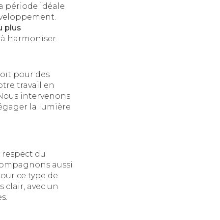
 période idéale
développement.
u plus
 à harmoniser.
soit pour des
tre travail en
. Nous intervenons
dégager la lumière
e respect du
ccompagnons aussi
pour ce type de
 clair, avec un
s.