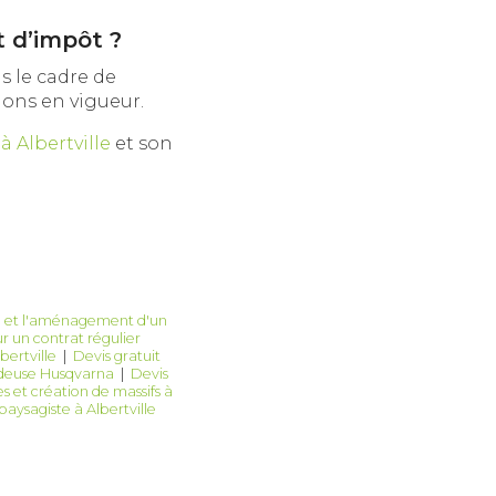
t d’impôt ?
s le cadre de
tions en vigueur.
à Albertville
et son
on et l'aménagement d'un
r un contrat régulier
bertville
|
Devis gratuit
ondeuse Husqvarna
|
Devis
es et création de massifs à
paysagiste à Albertville