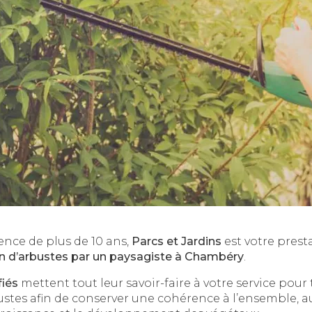
ence de plus de 10 ans,
Parcs et Jardins
est votre prest
tien d’arbustes par un paysagiste à Chambéry
.
fiés
mettent tout leur savoir-faire à votre service pour t
ustes afin de conserver une cohérence à l’ensemble, au