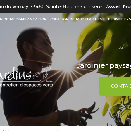
Navigation
n du Vernay 73460 Sainte-Hélène-sur-Isère
Accueil
Rec
N DE JARDIN/PLANTATION
CRÉATION DE JARDIN À THÈME
PÉPINIÈRE -
Jardinier paysag
CONTAC