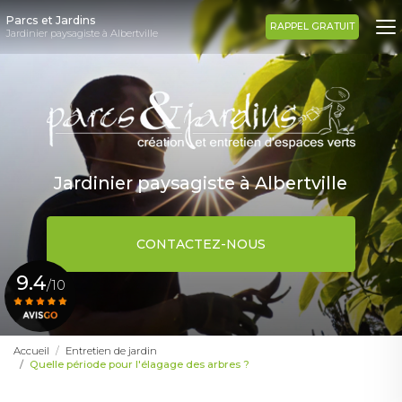
Aller
Parcs et Jardins
au
RAPPEL GRATUIT
Jardinier paysagiste à Albertville
contenu
principal
Jardinier paysagiste à Albertville
CONTACTEZ-NOUS
9.4
/10
Voir le certificat
Accueil
Entretien de jardin
Quelle période pour l'élagage des arbres ?