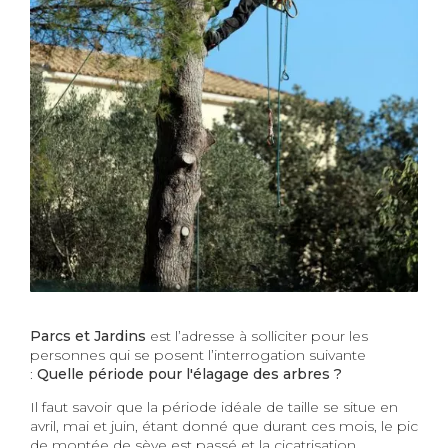
Parcs et Jardins
est l’adresse à solliciter pour les
personnes qui se posent l’interrogation suivante
:
Quelle période pour l'élagage des arbres ?
Il faut savoir que la période idéale de taille se situe en
avril, mai et juin, étant donné que durant ces mois, le pic
de montée de sève est passé et la cicatrisation