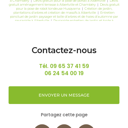
à Chambéry
|
Devis gratuit pour la pose de portail à Albertville
|
Devis
gratuit aménagement terrasse à Albertville et Chambéry
|
Devis gratuit
pour la pose de robot tondeuse Husqvarna
|
Création de jardin,
plantations d'arbres et création de massifs à Albertville
|
Entretien
ponctuel de jardin paysager et taille d'arbres et de haies d'automne par
paysagiste à Albertville
|
Paysagiste entretien de jardin et tonte à
Albertville ou Chambéry
|
Devis gratuit pour la pose de grillage rigide
avec occultants à Albertville
Contactez-nous
Tél.
09 65 37 41 59
06 24 54 00 19
ENVOYER UN MESSAGE
Partagez cette page
Facebook
X
Email