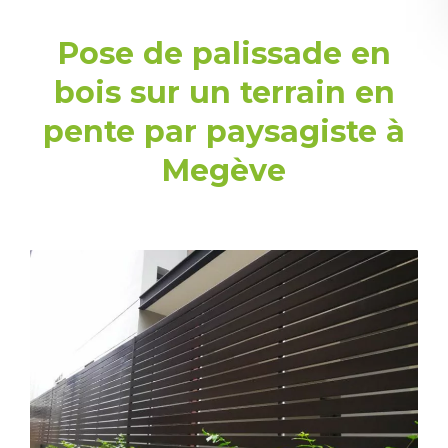
Pose de palissade en
bois sur un terrain en
pente par paysagiste à
Megève