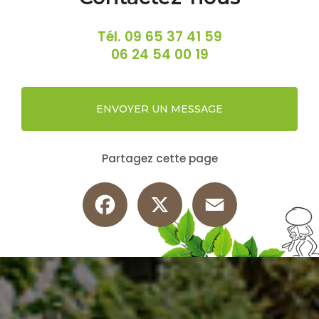
Tél.
09 65 37 41 59
06 24 54 00 19
ENVOYER UN MESSAGE
Partagez cette page
Facebook
X
Email