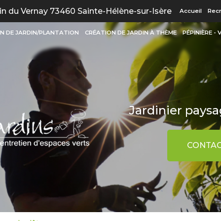
Navigation
n du Vernay 73460 Sainte-Hélène-sur-Isère
Accueil
Rec
N DE JARDIN/PLANTATION
CRÉATION DE JARDIN À THÈME
PÉPINIÈRE -
Jardinier paysag
CONTAC