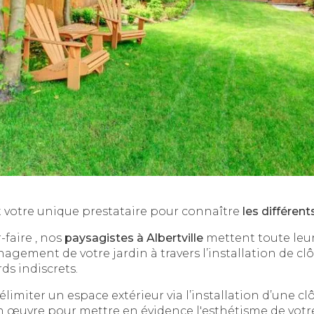
 votre unique prestataire pour connaître
les différent
-faire , nos
paysagistes à Albertville
mettent toute leur
nagement de votre jardin à travers l’installation de cl
ds indiscrets.
élimiter un espace extérieur via l’installation d’une cl
 œuvre pour mettre en évidence l'esthétisme de votre