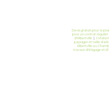
Devis gratuit pour la pose
pour un contrat régulier 
d'Albertville
|
Création 
paysager et taille d'ar
Albertville ou Cham
travaux d'élagage et 