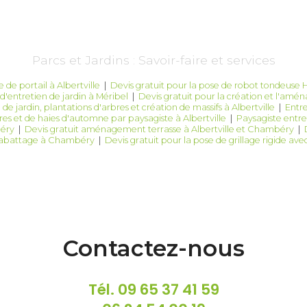
Parcs et Jardins : Savoir-faire et services
 de portail à Albertville
|
Devis gratuit pour la pose de robot tondeuse
d'entretien de jardin à Méribel
|
Devis gratuit pour la création et l'amé
de jardin, plantations d'arbres et création de massifs à Albertville
|
Entre
bres et de haies d'automne par paysagiste à Albertville
|
Paysagiste entret
béry
|
Devis gratuit aménagement terrasse à Albertville et Chambéry
|
d'abattage à Chambéry
|
Devis gratuit pour la pose de grillage rigide avec
Contactez-nous
Tél.
09 65 37 41 59