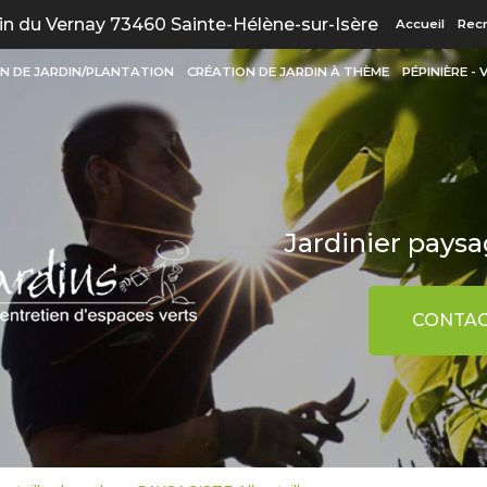
Navigation
n du Vernay 73460 Sainte-Hélène-sur-Isère
Accueil
Rec
N DE JARDIN/PLANTATION
CRÉATION DE JARDIN À THÈME
PÉPINIÈRE -
Jardinier paysag
CONTAC