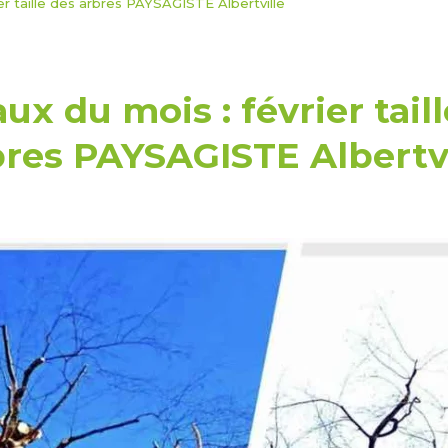
er taille des arbres PAYSAGISTE Albertville
ux du mois : février tail
bres PAYSAGISTE Albertvi