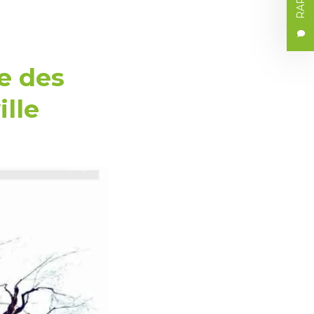
le des
lle