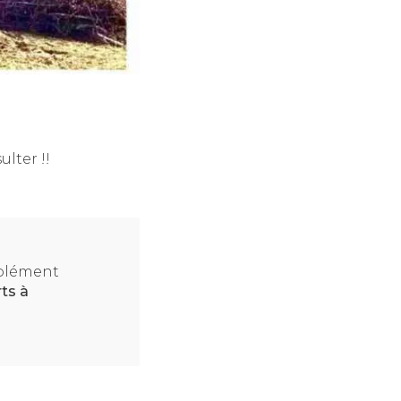
ulter !!
mplément
ts à