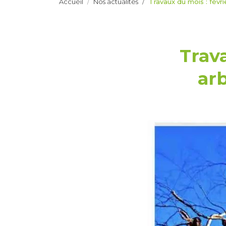
Accueil
Nos actualités
Travaux du mois : févri
Trava
ar