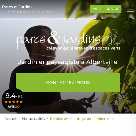
Aller
Parcs et Jardins
au
RAPPEL GRATUIT
Jardinier paysagiste à Albertville
contenu
principal
Jardinier paysagiste à Albertville
CONTACTEZ-NOUS
9.4
/10
Voir le certificat
Accueil
Nos actualités
Remise en état de jardin à Albertville