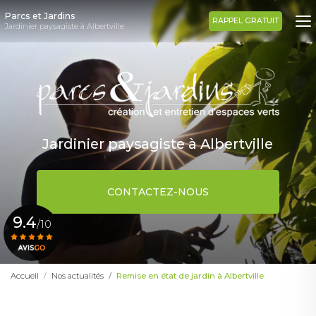
Aller
Parcs et Jardins
au
RAPPEL GRATUIT
Jardinier paysagiste à Albertville
contenu
principal
Jardinier paysagiste à Albertville
CONTACTEZ-NOUS
9.4
/10
Voir le certificat
Accueil
Nos actualités
Remise en état de jardin à Albertville