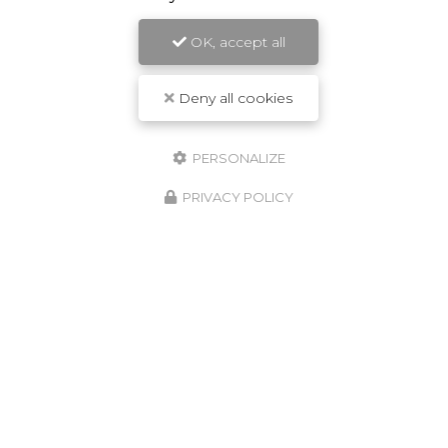
OK, accept all
Deny all cookies
PERSONALIZE
PRIVACY POLICY
JARDINIER PAYSAGISTE
À ALBERTVILLE
125 chemin du Vernay
73460 Sainte-Hélène-sur-Isère
09 65 37 41 59
06 24 54 00 19