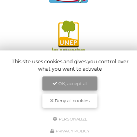
This site uses cookies and gives you control over
what you want to activate
OK, accept all
Deny all cookies
PERSONALIZE
JARDINIER PAYSAGISTE
PRIVACY POLICY